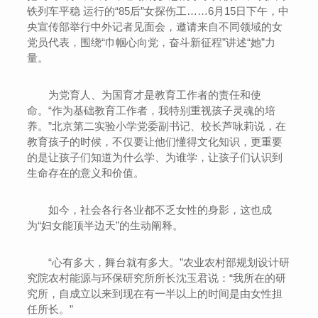
铁列车平稳 运行的“85后”女探伤工……6月15日下午，中
央宣传部举行中外记者见面会，邀请来自不同领域的女
党员代表，围绕“巾帼心向党，奋斗新征程”讲述“她”力
量。
为党育人、为国育才是教育工作者的责任和使
命。“作为基础教育工作者，我特别重视孩子灵魂的培
养。”北京第二实验小学党委副书记、校长芦咏莉说，在
教育孩子的时候，不仅要让他们懂得文化知识，更重要
的是让孩子们知道为什么学、为谁学，让孩子们认识到
生命存在的意义和价值。
如今，社会各行各业都不乏女性的身影，这也成
为“妇女能顶半边天”的生动阐释。
“心有多大，舞台就有多大。”农业农村部规划设计研
究院农村能源与环保研究所所长沈玉君说：“我所在的研
究所，自成立以来到现在有一半以上的时间是由女性担
任所长。”