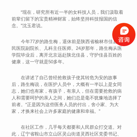
“现在，研究所有近一半的女科技人员，我们汲取着
前辈们留下的宝贵精神财富，始终坚持科技报国的信
念。”沈玉君说。
今年77岁的路生梅，退休前是陕西省榆林市佳县人
民医院副院长、儿科主任医师。24岁那年，路生梅从医
学院毕业后，离开北京远赴陕北佳县，守护佳县百姓的
健康，这一守就是50多年。
在讲述了自己曾经抢救孩子使其转危为安的故事
后，路生梅说，在医护人员中，大概有一半以上是女同
志，她们也有家，有孩子，有亲人，但在需要抢救的病
人和需要呵护的亲人之间，她们总是毫不犹豫地选择了
前者。“正是因为这些医务人员的付出，舍小家、为大
家，才换来社会上许多家庭的健康和幸福。”
在社区工作，几乎每天都要和人民群众打交道。对
此，辽宁省鞍山市立山区灵山街道灵西社区党委书记、