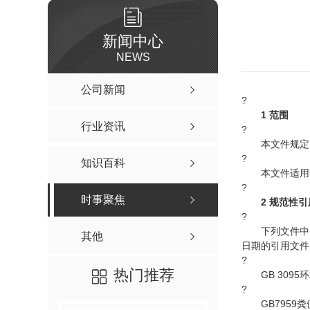
新闻中心
NEWS
公司新闻
?
1 范围
行业资讯
?
本文件规定了
?
知识百科
本文件适用于
?
时事聚焦
2 规范性
?
下列文件中的
其他
日期的引用文件
?
热门推荐
GB 3095
?
GB7959粪