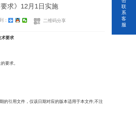
击
要求》12月1日实施
联
系
客
到：
二维码分享
服
技术要求
生的要求。
的引用文件，仅该日期对应的版本适用于本文件;不注