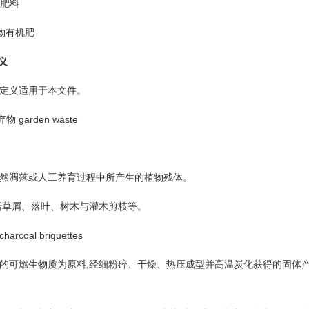
肥料
生物有机肥
义
义适用于本文件。
garden waste
凋落或人工养育过程中所产生的植物残体。
草屑、落叶、树木与灌木剪枝等。
coal briquettes
可燃生物质为原料,经细粉碎、干燥、热压成型并高温炭化获得的固体