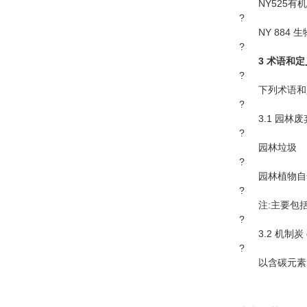
NY525有机
?
NY 884 
?
3 术语和定
?
下列术语和定
?
3.1 园林废弃物 
?
园林垃圾
?
园林植物自然
?
注:主要包括
?
3.2 机制炭 char
?
以含碳元素的