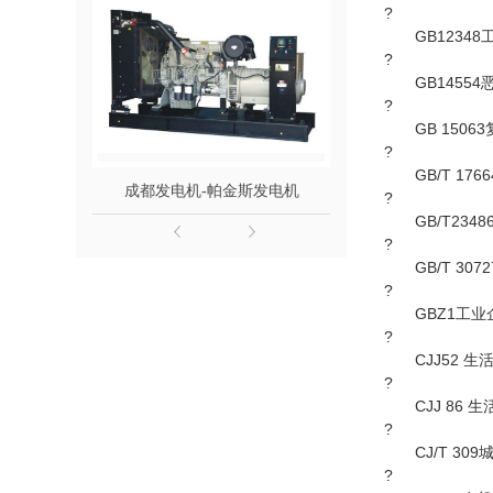
?
GB12348
?
GB14554
?
GB 15063
?
GB/T 176
成都发电机-帕金斯发电机
成都发电机组-单
?
GB/T234
?
GB/T 30
?
GBZ1工业
?
CJJ52 生
?
CJJ 86 
?
CJ/T 309
?