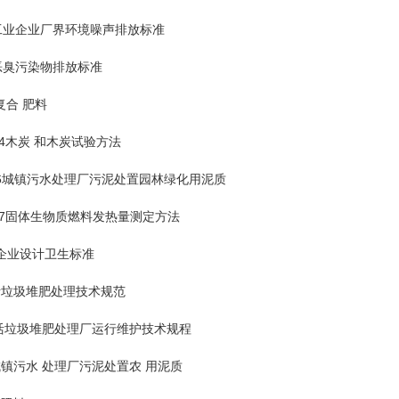
工业企业厂界环境噪声排放标准
恶臭污染物排放标准
复合 肥料
64木炭 和木炭试验方法
缸柴油发电机组
成都静音发电机
成都柴油
86城镇污水处理厂污泥处置园林绿化用泥质
727固体生物质燃料发热量测定方法
企业设计卫生标准
活垃圾堆肥处理技术规范
生活垃圾堆肥处理厂运行维护技术规程
城镇污水 处理厂污泥处置农 用泥质