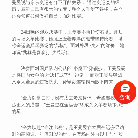
曼昱说与东京奥运有分不开的关系，“通过奥运会的经
历，感觉自己有很大的转变，整个人升华了很多，在全
运会知道如何做好自己，面对比赛。”
24日晚的混双决赛中，王曼昱不慎拉伤右腿。此后
的两场女单比赛，她腿上缠着厚厚的绷带坚持比赛，堪
称全运会乒乓赛场的“劳模”。面对外界“铁人”的评价，她
却说“我就是喜欢打(乒乓球)。”
决赛面对国乒队内公认的“小魔王”孙颖莎，王曼昱硬
是将国内女单的 对决打成了“一边倒”。面对王曼昱猛烈
又令人窒息的进攻势头，孙颖莎连输四局败下阵来。
“全力以赴去打，没有太去考虑身体，希望能挖掘自
己更大的潜能。”王曼昱在全运会*终成为女单赛场*闪耀
的星。
“全力以赴”“专注比赛”，是王曼昱在本届全运会采访
时的高频词。年仅21岁的她，在赛场内外展现出与年龄