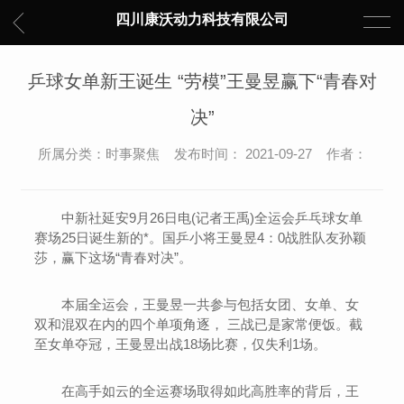
四川康沃动力科技有限公司
乒球女单新王诞生 “劳模”王曼昱赢下“青春对
决”
所属分类：时事聚焦 发布时间： 2021-09-27 作者：
中新社延安9月26日电(记者王禹)全运会乒乓球女单
赛场25日诞生新的*。国乒小将王曼昱4：0战胜队友孙颖
莎，赢下这场“青春对决”。
本届全运会，王曼昱一共参与包括女团、女单、女
双和混双在内的四个单项角逐， 三战已是家常便饭。截
至女单夺冠，王曼昱出战18场比赛，仅失利1场。
在高手如云的全运赛场取得如此高胜率的背后，王