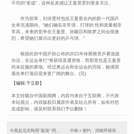
不符的“老成”，这种反差感让王曼昱受到更多关注。
作为前辈，刘诗雯对包括王曼昱在内的新一代国乒
女单充满期待。“她们确实非常强，打球的 性和质量都非
常高，未来的竞争在王曼昱、孙颖莎和陈梦之间会很激
烈，希望她们展示出更好的乒乓球。”
根据此前中国乒协公布的2021年休斯敦世乒赛选拔
办法，全运会单打*将获得直通资格，而那里也是王曼昱
尚未征服的赛场。经过奥运会和全运会的历练，她渴望
着在单打项目迎来更广阔的舞台。(完)
【编辑:卞立群】
本文转载自中国新闻网，内容均来自于互联网，不代表
本站观点，内容版权归属原作者及站点所有，如有对您
造成影响，请及时联系我们予以删除！
今夜起北京秋雨“返场” 明后天雨水频繁体感寒凉需添衣
中标＋签约，深能环保东北区域再添两项目