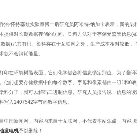
乔治·怀特塞兹实验室博士后研究员阿米特·纳加卡表示，新的染
本提供对长期数据存储的访问。染料方法对于存储受监管信息(如
星数据)尤其有用。染料存在于互联网之外，生产成本相对较低，
缸柴油发电机组
成都静音发电机
成都柴油
术就不会消耗能量。
打印在环氧树脂表面，它们化学键合将信息锁定到位。为了翻译
。他们想要存储数据中的每个数字、字母和像素都由一组1和0
染料分子，就可以解码二进制信息。研究人员报告说，信息的读取准确
写入1407542字节的数字信息。
自中国新闻网，内容均来自于互联网，不代表本站观点，内容..
油发电机
予以删除！