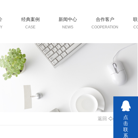
介
经典案例
新闻中心
合作客户
联
Y
CASE
NEWS
COOPERATION
C
点
返回
击
联
系