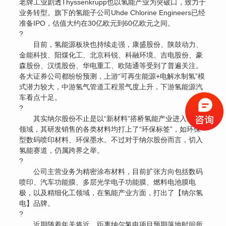
老牌工业剧透Thyssenkrupp也以氢能产业为突破口，致力于
业务转型。旗下的氢能子公司Uhde Chlorine Engineers已经
准备IPO，估值大约在30亿欧元到60亿欧元之间。
?
目前，氢能源板块也持续走强，康盛股份、陕鼓动力、
金能科技、阳煤化工、北京科锐、科融环境、吉电股份、豪
森股份、汉缆股份、华电重工、欧陆通等受到了普遍关注。
各大证券公司都纷纷预测，上游“可再生能源+电解水制氢”模
式潜力较大，中游氢气管道工程景气度上升，下游氢能源汽
车看点十足。
?
其实纳尔股份不止是以“新材料”搭桥氢能产业进入环保
领域，其研发销售的各类材料均打上了“环保标签”，如环保
型数码喷印材料、环保墨水。不过对于纳尔股份而言，切入
氢能赛道，仍属跨界之举。
?
公司主营业务为精密涂布材料，目前扩张方向包括数码
喷印、汽车功能膜、多层光学电子功能膜、燃料电池膜电
极，以及精细化工领域，在氢能产业方面，打出了【纳尔氢
电】品牌。
?
近期随着年关将近，距离纳尔氢电项目预期落地时间所