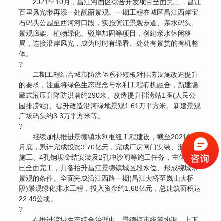
2021年10月，昌江河西区综合开发项目全面完工，昌江
百里风光带再添一处靓丽景观。一期工程在城区昌江西岸宝
石码头公园至西河河口段，实施滨江景观步道、亲水码头、
景观廊架、植物绿化、驳岸加固等项目，创建亲水休闲格
局，连接沿岸风光，成为时时有绿看、处处有景赏的有机整
体。
?
二期工程结合城市防洪体系补短板对排涝设施改造提升
的要求，注重将绿色生态理念与水利工程有机融合，新建隐
藏式液压升降防洪墙约290米、改造提升排涝站1座(人民公
园排涝站)、提升改造沿河绿地景观1.61万平方米、新建景观
广场码头约3.3万平方米等。
?
继续加快推进景德镇水利枢纽工程建设，截至2021年12
月底，累计完成投资3.76亿元，完成厂房闸门安装、泄水闸
施工、4孔钢坝金结安装及2孔冲沙闸等施工任务，主体工程
已全面完工，具备抬升昌江景德镇城区段水位、形成绕城水
景观的条件。全面完成沿江西路一期(昌江大桥至岚山大桥
段)景观绿化排水工程，投入资金约1.68亿元，总建筑面积达
22.49公顷。
?
在推进流域生态综合治理中，景德镇市统筹协调，上下