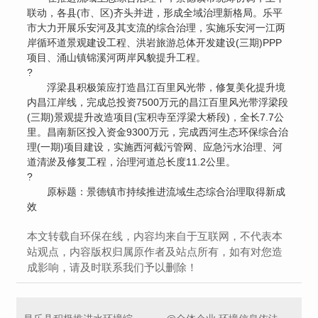
联动，各县(市、区)齐头并进，形成全域治理新格局。乐平
市大力开展乐安河及其支流的综合治理，实施乐安河一江两
岸循环道景观建设工程、洪岩旅游总体开发建设(三期)PPP
项目、涌山镇锦溪河两岸风貌提升工程。
?
浮梁县积极策应打造昌江百里风光带，修复美化提升境
内昌江岸线，完成总投资7500万元的昌江百里风光带浮梁段
(三期)景观提升改造项目(宝积寺至浮梁大桥段)，全长7.7公
里。昌南新区投入资金9300万元，完成西河生态环保综合治
理(一期)项目建设，实施西河截污管网、应急污水治理、河
道清淤及修复工程，治理河道总长度11.2公里。
?
原标题：景德镇市持续推进流域生态综合治理取得新成
效
本文转载自环保在线，内容均来自于互联网，不代表本
站观点，内容版权归属原作者及站点所有，如有对您造
成影响，请及时联系我们予以删除！