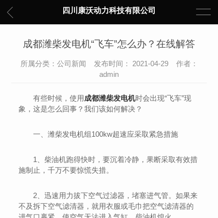
四川康沃动力科技有限公司
成都潍柴发电机“飞车”怎么办？在线解答
所属分类：公司新闻 发布时间： 2021-04-29 作者：
admin
有些时候，使用
成都潍柴发电机
时会出现“飞车”现
象，这是怎么回事？我们该如何解决？
一、潍柴发电机组100kw超速应采取紧急措施
1、柴油机跑得快时，要沉着冷静，果断采取有效措
施制止，千万不要惊慌失措。
2、迅速用力拔下空气过滤器，堵塞进气管。如果来
不及拆下空气滤清器，就用衣服或毛巾把空气滤清器的
进气口裹紧，使空气无法进入气缸，柴油机熄火。