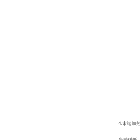
4.末端加
当励磁低