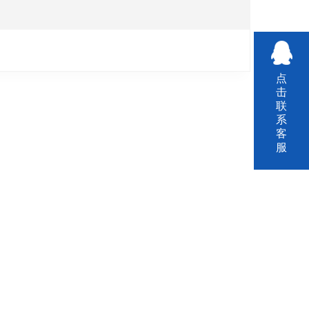
点
击
联
系
客
服